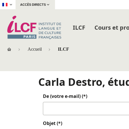
|
ACCÈS DIRECTS
ILCF
Cours et p
Accueil
ILCF
Carla Destro, étud
De (votre e-mail) (*)
Objet (*)